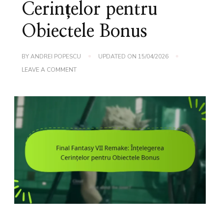
Cerințelor pentru
Obiectele Bonus
BY
ANDREI POPESCU
UPDATED ON
15/04/2026
ON
LEAVE A COMMENT
FINAL
FANTASY
VII
REMAKE:
ÎNȚELEGEREA
CERINȚELOR
PENTRU
OBIECTELE
BONUS