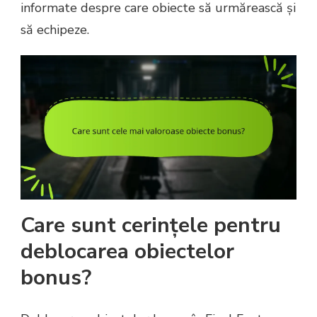
informate despre care obiecte să urmărească și
să echipeze.
Care sunt cerințele pentru
deblocarea obiectelor
bonus?