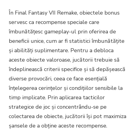
În Final Fantasy VII Remake, obiectele bonus
servesc ca recompense speciale care
îmbunătățesc gameplay-ul prin oferirea de
beneficii unice, cum ar fi statistici îmbunătățite
și abilități suplimentare. Pentru a debloca
aceste obiecte valoroase, jucătorii trebuie să
îndeplinească criterii specifice și să depășească
diverse provocări, ceea ce face esențială
înțelegerea cerințelor și condițiilor sensibile la
timp implicate. Prin aplicarea tacticilor
strategice de joc și concentrându-se pe
colectarea de obiecte, jucătorii își pot maximiza
șansele de a obține aceste recompense.