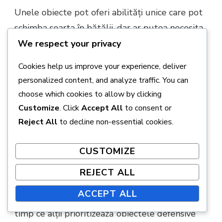
Unele obiecte pot oferi abilități unice care pot
schimba soarta în bătălii, dar ar putea necesita
condiții specifice pentru a fi activate. Jucătorii ar
We respect your privacy
trebui să ia în considerare dacă pot îndeplini
Cookies help us improve your experience, deliver
constant aceste condiții înainte de a investi în
personalized content, and analyze traffic. You can
astfel de obiecte.
choose which cookies to allow by clicking
Customize
. Click
Accept All
to consent or
Preferințele jucătorilor pentru
Reject All
to decline non-essential cookies.
obiectele bonus
CUSTOMIZE
Preferințele jucătorilor pentru obiectele bonus
depind adesea de stilurile și strategiile
REJECT ALL
individuale de joc. Unii jucători preferă obiecte
ACCEPT ALL
care îmbunătățesc capabilitățile ofensive, în
timp ce alții prioritizează obiectele defensive