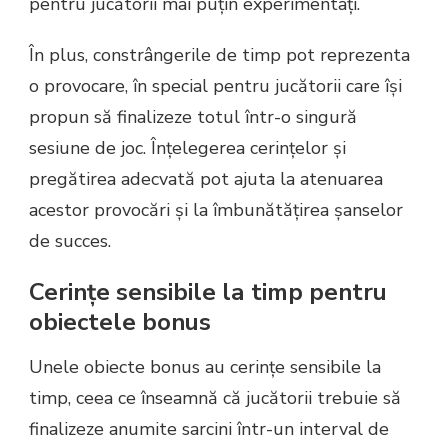
pentru jucătorii mai puțin experimentați.
În plus, constrângerile de timp pot reprezenta
o provocare, în special pentru jucătorii care își
propun să finalizeze totul într-o singură
sesiune de joc. Înțelegerea cerințelor și
pregătirea adecvată pot ajuta la atenuarea
acestor provocări și la îmbunătățirea șanselor
de succes.
Cerințe sensibile la timp pentru
obiectele bonus
Unele obiecte bonus au cerințe sensibile la
timp, ceea ce înseamnă că jucătorii trebuie să
finalizeze anumite sarcini într-un interval de