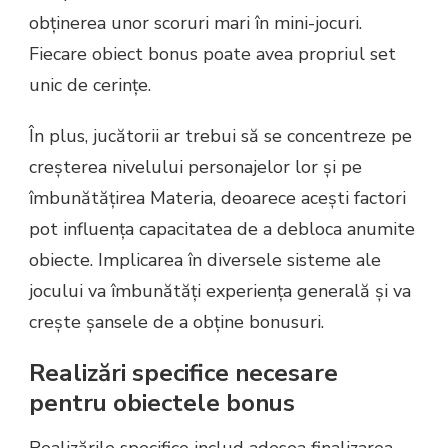
obținerea unor scoruri mari în mini-jocuri.
Fiecare obiect bonus poate avea propriul set
unic de cerințe.
În plus, jucătorii ar trebui să se concentreze pe
creșterea nivelului personajelor lor și pe
îmbunătățirea Materia, deoarece acești factori
pot influența capacitatea de a debloca anumite
obiecte. Implicarea în diversele sisteme ale
jocului va îmbunătăți experiența generală și va
crește șansele de a obține bonusuri.
Realizări specifice necesare
pentru obiectele bonus