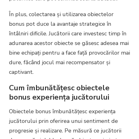
În plus, colectarea și utilizarea obiectelor
bonus pot duce la avantaje strategice în
întâlniri dificile. Jucătorii care investesc timp în
adunarea acestor obiecte se găsesc adesea mai
bine echipați pentru a face față provocărilor mai
dure, făcând jocul mai recompensator și
captivant.
Cum îmbunătățesc obiectele
bonus experiența jucătorului
Obiectele bonus îmbunătățesc experiența
jucătorului prin oferirea unui sentiment de
progresie și realizare. Pe măsură ce jucătorii