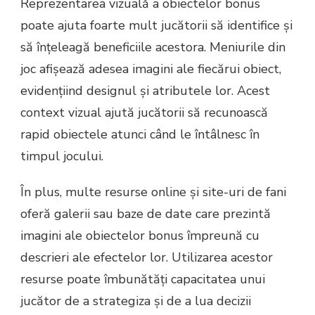
Reprezentarea vizuală a obiectelor bonus
poate ajuta foarte mult jucătorii să identifice și
să înțeleagă beneficiile acestora. Meniurile din
joc afișează adesea imagini ale fiecărui obiect,
evidențiind designul și atributele lor. Acest
context vizual ajută jucătorii să recunoască
rapid obiectele atunci când le întâlnesc în
timpul jocului.
În plus, multe resurse online și site-uri de fani
oferă galerii sau baze de date care prezintă
imagini ale obiectelor bonus împreună cu
descrieri ale efectelor lor. Utilizarea acestor
resurse poate îmbunătăți capacitatea unui
jucător de a strategiza și de a lua decizii