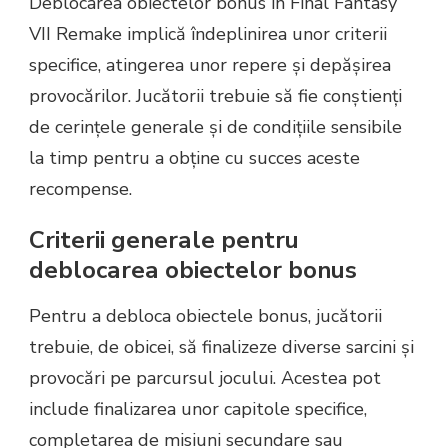
Deblocarea obiectelor bonus în Final Fantasy
VII Remake implică îndeplinirea unor criterii
specifice, atingerea unor repere și depășirea
provocărilor. Jucătorii trebuie să fie conștienți
de cerințele generale și de condițiile sensibile
la timp pentru a obține cu succes aceste
recompense.
Criterii generale pentru
deblocarea obiectelor bonus
Pentru a debloca obiectele bonus, jucătorii
trebuie, de obicei, să finalizeze diverse sarcini și
provocări pe parcursul jocului. Acestea pot
include finalizarea unor capitole specifice,
completarea de misiuni secundare sau