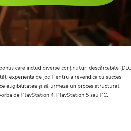
bonus care includ diverse conținuturi descărcabile (DLC
ăți experiența de joc. Pentru a revendica cu succes
fice eligibilitatea și să urmeze un proces structurat
 vorba de PlayStation 4, PlayStation 5 sau PC.