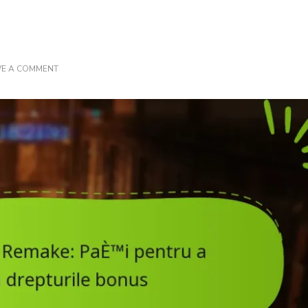
ON
VE A COMMENT
FINAL
FANTASY
VII
REMAKE:
PAȘI
PENTRU
A
REVENDICA
DREPTURILE
BONUS