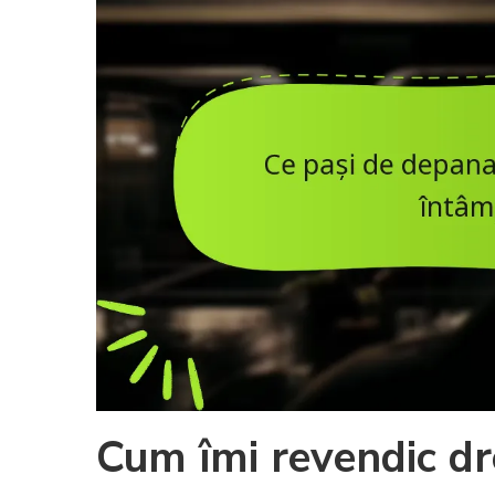
Cum îmi revendic dr