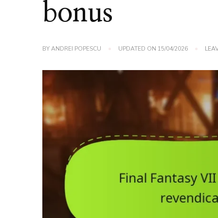
bonus
BY
ANDREI POPESCU
UPDATED ON
15/04/2026
LEA