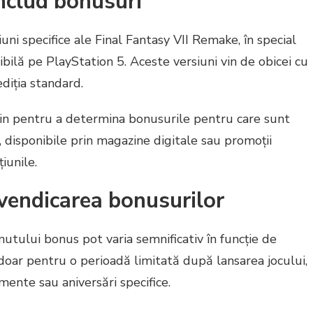
includ bonusuri
ni specifice ale Final Fantasy VII Remake, în special
bilă pe PlayStation 5. Aceste versiuni vin de obicei cu
diția standard.
dețin pentru a determina bonusurile pentru care sunt
, disponibile prin magazine digitale sau promoții
iunile.
vendicarea bonusurilor
utului bonus pot varia semnificativ în funcție de
doar pentru o perioadă limitată după lansarea jocului,
mente sau aniversări specifice.