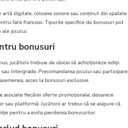
e artă digitale, coloane sonore sau conținut din spatele
ru fanii francizei. Tipurile specifice de bonusuri pot
 ale jocului.
entru bonusuri
s, jucătorii trebuie de obicei să achiziționeze ediții
uxe sau Intergrade. Precomandarea jocului sau participar
asemenea, acces la bonusuri exclusive.
iile asociate fiecărei oferte promoționale, deoarece
ler sau platformă. Jucătorii ar trebui să se asigure că
ziție pentru a evita pierderea bonusurilor.