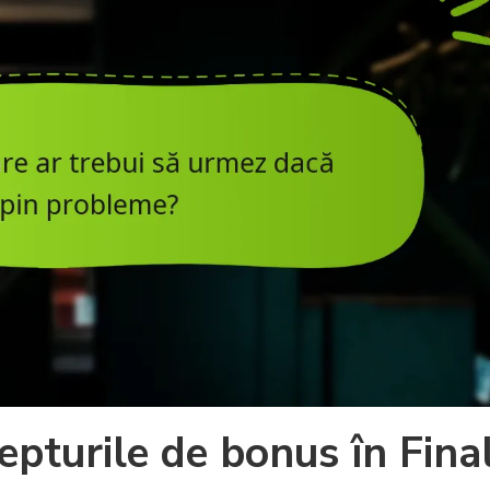
epturile de bonus în Fina