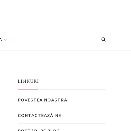
Ă
LINKURI
POVESTEA NOASTRĂ
CONTACTEAZĂ-NE