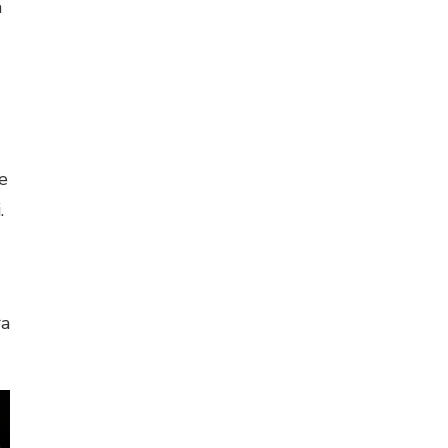
a
se
.
ra