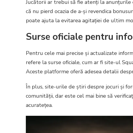
Jucătorii ar trebui să fie atenți la anunțuril
că nu pierd ocazia de a-și revendica bonusu
poate ajuta la evitarea agitației de ultim m
Surse oficiale pentru inf
Pentru cele mai precise și actualizate inform
refere la surse oficiale, cum ar fi site-ul Squ
Aceste platforme oferă adesea detalii despre
În plus, site-urile de știri despre jocuri și f
comunității, dar este cel mai bine să verifica
acuratețea.