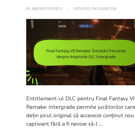
BY
ANDREI POPESCU
UPDATED ON
15/04/2026
Entitlement-ul DLC pentru Final Fantasy VI
Remake: Intergrade permite jucătorilor car
dețin jocul original să acceseze conținut nou 
captivant fără a fi nevoie să-l …