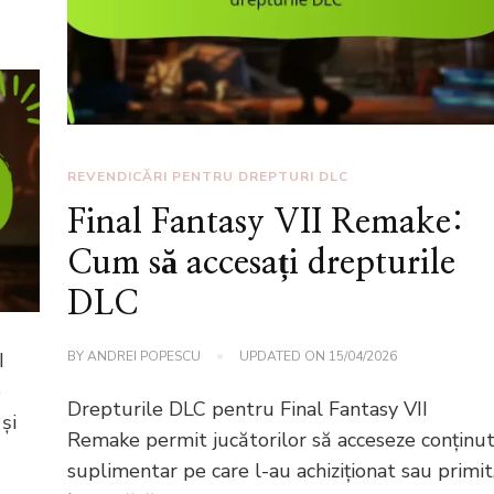
REVENDICĂRI PENTRU DREPTURI DLC
Final Fantasy VII Remake:
Cum să accesați drepturile
DLC
I
BY
ANDREI POPESCU
UPDATED ON
15/04/2026
e
Drepturile DLC pentru Final Fantasy VII
și
Remake permit jucătorilor să acceseze conținu
suplimentar pe care l-au achiziționat sau primit