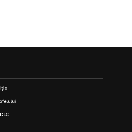
iție
felului
 DLC