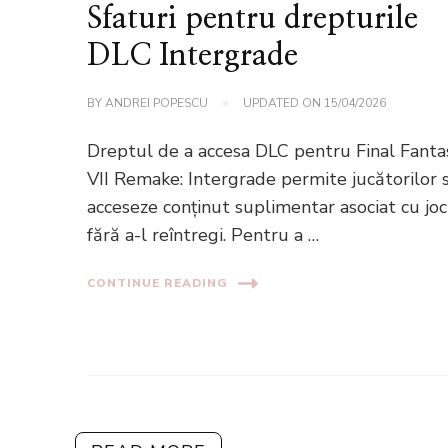
Sfaturi pentru drepturile
DLC Intergrade
BY
ANDREI POPESCU
UPDATED ON
15/04/2026
Dreptul de a accesa DLC pentru Final Fanta
VII Remake: Intergrade permite jucătorilor 
acceseze conținut suplimentar asociat cu joc
fără a-l reîntregi. Pentru a …
CONTINUE READING