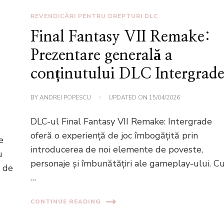
REVENDICĂRI PENTRU DREPTURI DLC
Final Fantasy VII Remake:
Prezentare generală a
conținutului DLC Intergrad
BY
ANDREI POPESCU
UPDATED ON
15/04/2026
DLC-ul Final Fantasy VII Remake: Intergrade
oferă o experiență de joc îmbogățită prin
e
introducerea de noi elemente de poveste,
u
personaje și îmbunătățiri ale gameplay-ului. C
i de
…
CONTINUE READING