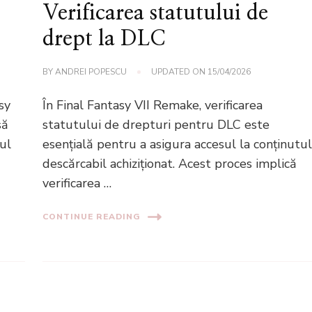
Verificarea statutului de
drept la DLC
BY
ANDREI POPESCU
UPDATED ON
15/04/2026
sy
În Final Fantasy VII Remake, verificarea
să
statutului de drepturi pentru DLC este
ul
esențială pentru a asigura accesul la conținutu
descărcabil achiziționat. Acest proces implică
verificarea …
CONTINUE READING