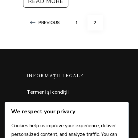
READ MORE
Posts
PAGE
PAGE
1
2
PREVIOUS
pagination
INFORMAȚII LEGALE
Termeni și condiții
Politica de protecție a datelor
We respect your privacy
Cookie-uri și urmărire
Cookies help us improve your experience, deliver
Contactează-ne
personalized content, and analyze traffic. You can