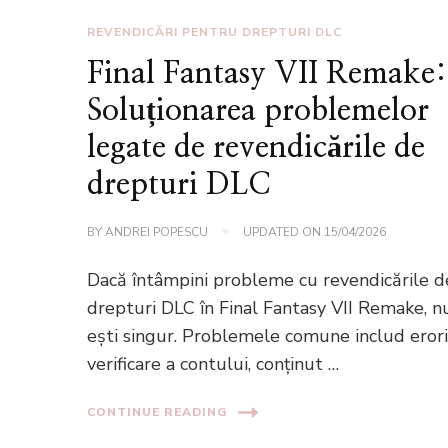
REVENDICĂRI PENTRU DREPTURI DLC
Final Fantasy VII Remake:
Soluționarea problemelor
legate de revendicările de
drepturi DLC
BY
ANDREI POPESCU
UPDATED ON
15/04/2026
Dacă întâmpini probleme cu revendicările d
drepturi DLC în Final Fantasy VII Remake, n
ești singur. Problemele comune includ eror
verificare a contului, conținut …
CONTINUE READING