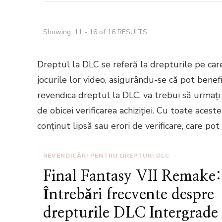
Showing: 11 - 16 of 16 RESULTS
Dreptul la DLC se referă la drepturile pe care
jocurile lor video, asigurându-se că pot benefic
revendica dreptul la DLC, va trebui să urmați p
de obicei verificarea achiziției. Cu toate aces
conținut lipsă sau erori de verificare, care po
REVENDICĂRI PENTRU DREPTURI DLC
Final Fantasy VII Remake:
Întrebări frecvente despre
drepturile DLC Intergrade